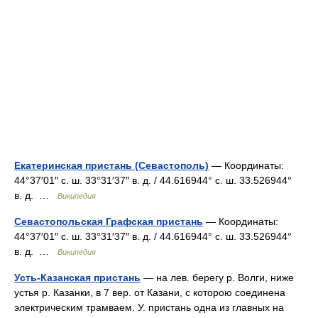
Екатеринская пристань (Севастополь)
— Координаты:
44°37′01″ с. ш. 33°31′37″ в. д. / 44.616944° с. ш. 33.526944°
в. д. …
Википедия
Севастопольская Графская пристань
— Координаты:
44°37′01″ с. ш. 33°31′37″ в. д. / 44.616944° с. ш. 33.526944°
в. д. …
Википедия
Усть-Казанская пристань
— на лев. берегу р. Волги, ниже
устья р. Казанки, в 7 вер. от Казани, с которою соединена
электрическим трамваем. У. пристань одна из главных на