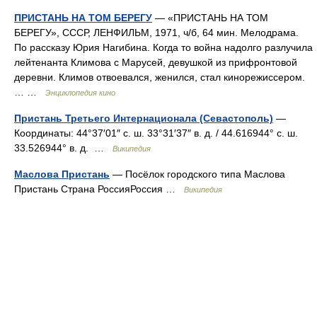
ПРИСТАНЬ НА ТОМ БЕРЕГУ
— «ПРИСТАНЬ НА ТОМ
БЕРЕГУ», СССР, ЛЕНФИЛЬМ, 1971, ч/б, 64 мин. Мелодрама.
По рассказу Юрия Нагибина. Когда то война надолго разлучила
лейтенанта Климова с Марусей, девушкой из прифронтовой
деревни. Климов отвоевался, женился, стал кинорежиссером.
… …
Энциклопедия кино
Пристань Третьего Интернационала (Севастополь)
—
Координаты: 44°37′01″ с. ш. 33°31′37″ в. д. / 44.616944° с. ш.
33.526944° в. д. …
Википедия
Маслова Пристань
— Посёлок городского типа Маслова
Пристань Страна РоссияРоссия …
Википедия