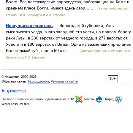
Волге. Все пассажирские пароходства, работающие на Каме и
среднем плесе Волги, имеют здесь свои… …
Энциклопедический
словарь Ф.А. Брокгауза и И.А. Ефрона
Ношульская пристань
— Вологодской губернии, Усть
сысольского уезда, в юго западной его части, на правом берегу
реки Лузы, в 236 верстах от уездного города, в 277 верстах от
Устюга и в 180 верстах от Вятки. Одна из важнейших пристаней
Вологодской губ.; еще в 50 х гг.… …
Энциклопедический словарь Ф.А.
Брокгауза и И.А. Ефрона
© Академик, 2000-2026
18+
Обратная связь:
Техподдержка
,
Реклама на сайте
👣 Путешествия
Экспорт словарей на сайты
, сделанные на PHP,
Joomla,
Drupal,
WordPress, MODx.