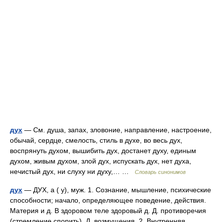
дух
— См. душа, запах, зловоние, направление, настроение,
обычай, сердце, смелость, стиль в духе, во весь дух,
воспрянуть духом, вышибить дух, достанет духу, единым
духом, живым духом, злой дух, испускать дух, нет духа,
нечистый дух, ни слуху ни духу,… …
Словарь синонимов
дух
— ДУХ, а ( у), муж. 1. Сознание, мышление, психические
способности; начало, определяющее поведение, действия.
Материя и д. В здоровом теле здоровый д. Д. противоречия
(стремление спорить). Д. возмущения. 2. Внутренняя,