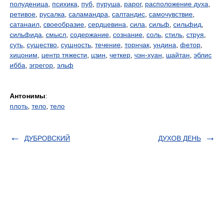
полуденица
,
психика
,
пуб
,
пуруша
,
рарог
,
расположение духа
,
ретивое
,
русалка
,
саламандра
,
салтандис
,
самочувствие
,
сатанаил
,
своеобразие
,
сердцевина
,
сила
,
сильф
,
сильфид
,
сильфида
,
смысл
,
содержание
,
сознание
,
соль
,
стиль
,
струя
,
суть
,
существо
,
сущность
,
течение
,
торнчак
,
ундина
,
фетор
,
хицоним
,
центр тяжести
,
цзин
,
четкер
,
чэн-хуан
,
шайтан
,
эблис
ибба
,
эгрегор
,
эльф
Антонимы
:
плоть
,
тело
,
тело
ДУБРОВСКИЙ
ДУХОВ ДЕНЬ