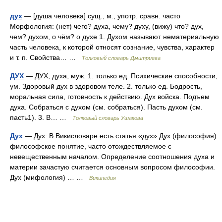
дух
— [душа человека] сущ., м., употр. сравн. часто
Морфология: (нет) чего? духа, чему? духу, (вижу) что? дух,
чем? духом, о чём? о духе 1. Духом называют нематериальную
часть человека, к которой относят сознание, чувства, характер
и т. п. Свойства… …
Толковый словарь Дмитриева
ДУХ
— ДУХ, духа, муж. 1. только ед. Психические способности,
ум. Здоровый дух в здоровом теле. 2. только ед. Бодрость,
моральная сила, готовность к действию. Дух войска. Подъем
духа. Собраться с духом (см. собраться). Пасть духом (см.
пасть1). 3. В… …
Толковый словарь Ушакова
Дух
— Дух: В Викисловаре есть статья «дух» Дух (философия)
философское понятие, часто отождествляемое с
невещественным началом. Определение соотношения духа и
материи зачастую считается основным вопросом философии.
Дух (мифология) … …
Википедия