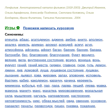
Ленфильм. Аннотированный каталог фильмов (1918-2003)
.
Дмитрий Иванеев,
Ольга Аграфенина, Александр Поздняков, Светлана Коломоец, Ольга
Бондарева, Ирина Филатова, Татьяна Николаенкова.
.
2004
.
Игры ⚽
Поможем написать курсовую
Синонимы
:
pneuma
,
абаас
,
агатодемон
,
аджине
,
амбре
,
анито
,
аполион
,
аралез
,
ариель
,
ариман
,
аромат
,
асмодей
,
асмуг
,
асур
,
атмосфера
,
афганец
,
африт
,
баган
,
баеник
,
банник
,
барака
,
батонеби
,
бес
,
благовоние
,
благоухание
,
букет
,
вендиго
,
веяние
,
вила
,
внутреннее состояние
,
воздух
,
вонища
,
вонь
,
вумурт
,
гений
,
гений места
,
гиджен
,
главное
,
гном
,
гуль
,
демон
,
джинн
,
див
,
домовой
,
душа
,
душевное состояние
,
душман
,
дыхание
,
дьявол
,
дэва
,
жировик
,
запах
,
зловоние
,
исповедь
,
йарткин
,
кабир
,
какодемон
,
карачун
,
качина
,
кереметь
,
кикимора
,
кобольд
,
куй
,
лар
,
лара
,
ларва
,
леший
,
лярва
,
мавка
,
мамона
,
маниту
,
манс
,
махатма
,
мировоззрение
,
моральная
сила
,
мышление
,
нагуаль
,
направление
,
настроение
,
неповторимость
,
никс
,
образ мыслей
,
овда
,
овинник
,
основное
,
параклет
,
пенаты
,
первогодок
,
пицен
,
пневма
,
покаяние
,