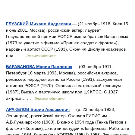
ГЛУЗСКИЙ Михаил Андреевич
— (21 ноябрь 1918, Киев 15
июнь 2001, Москва), российский актер; лауреат
Государственной премии РСФСР имени братьев Васильевых
(1973 за участие в фильме «Пришел солдат с фронта»);
народный артист СССР (1983). Окончил Школу киноактеров
при… …
Энциклопедия кино
БАРАБАНОВА Мария Павловна
— (03 ноября 1911,
Петербург 16 марта 1993, Москва), российская актриса,
режиссер; народная артистка России (1991), заслуженная
артистка РСФСР (1970). Окончила театральный техникум
(1937), Высшую партийную школу при ЦК КПСС. С 1927
актриса… …
Энциклопедия кино
АРАКЕЛОВ Борис Аршакович
— (р. 23 ноября 1938,
Ленинград), российский актер. Окончил ГИТИС им.
А.В.Луначарского (1969). В кино с 1954 года (Генка Петров в
фильме «Кортик»), актер киностудии «Ленфильм». Работал в
театре. 1954 Кортик (см. КОРТИК (1954)) 1955 Два капитана…